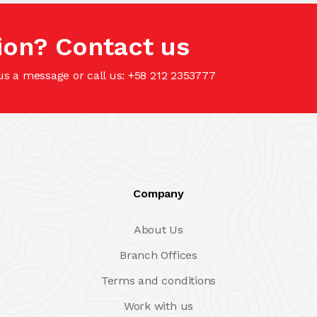
ion? Contact us
us a message or call us: +58 212 2353777
Company
About Us
Branch Offices
Terms and conditions
Work with us