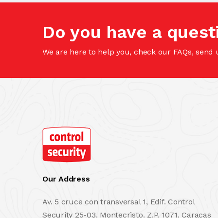
Do you have a quest
We are here to help you, check our FAQs, send 
Our Address
Av. 5 cruce con transversal 1, Edif. Control
Security 25-03. Montecristo. Z.P. 1071. Caracas