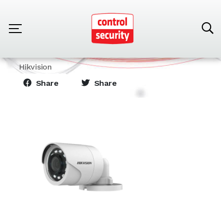
Home
Products
Hikvision
Cámara Bullet Modelo DS-2CE16D0T-IRF
Hikvision
Share
Share