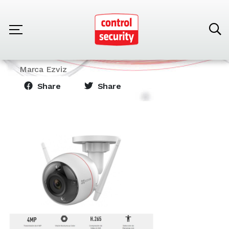
Home
Products
CCTV Cámaras Ezviz
Cámara Inalámbrica Modelo C3W PRO 4Mp
Marca Ezviz
Share
Share